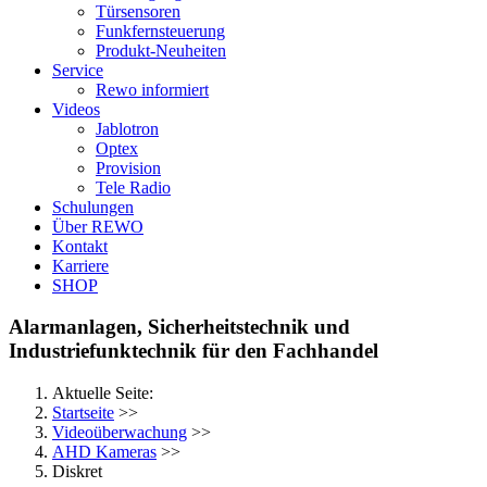
Türsensoren
Funkfernsteuerung
Produkt-Neuheiten
Service
Rewo informiert
Videos
Jablotron
Optex
Provision
Tele Radio
Schulungen
Über REWO
Kontakt
Karriere
SHOP
Alarmanlagen, Sicherheitstechnik und
Industriefunktechnik für den Fachhandel
Aktuelle Seite:
Startseite
>>
Videoüberwachung
>>
AHD Kameras
>>
Diskret