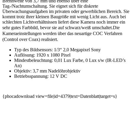
Brennweite von 3,7 mm und ebenso über eine
Tag-/Nachtumschaltung. Sie eignet sich für diskrete
Überwachungsaufgaben im privaten oder gewerblichen Bereich. Sie
kommt trotz ihrer kleinen Baugröße mit wenig Licht aus. Auch bei
schlechten Lichtverhältnissen liefert diese Kamera noch immer ein
sehr gutes Farbbild, bevor sie auf schwarz/weiß umschaltet.
Die
Kameraeinstellungen werden über das neuartige COC Verfahren
(Control over Coax) realisiert.
Typ des Bildsensors: 1/3“ 2,0 Megapixel Sony
Auflösung: 1920 x 1080 Pixel
Mindestbeleuchtung: 0,01 Lux Farbe, 0 Lux s/w (IR-LED’s
An)
Objektiv: 3,7 mm Nadelöhrobjektiv
Betriebsspannung: 12 V DC
{phocadownload view=file|id=4379|text=Datenblatt|target=s}