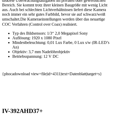
diskrete Überwachungsaufgaben im privaten oder gewerblichen
Bereich. Sie kommt trotz ihrer kleinen Baugröße mit wenig Licht
aus. Auch bei schlechten Lichtverhältnissen liefert diese Kamera
noch immer ein sehr gutes Farbbild, bevor sie auf schwarz/weiß
umschaltet.
Die Kameraeinstellungen werden über das neuartige
COC Verfahren (Control over Coax) realisiert.
Typ des Bildsensors: 1/3“ 2,0 Megapixel Sony
Auflösung: 1920 x 1080 Pixel
Mindestbeleuchtung: 0,01 Lux Farbe, 0 Lux s/w (IR-LED’s
An)
Objektiv: 3,7 mm Nadelöhrobjektiv
Betriebsspannung: 12 V DC
{phocadownload view=file|id=4311|text=Datenblatt|target=s}
IV-392AHD37+