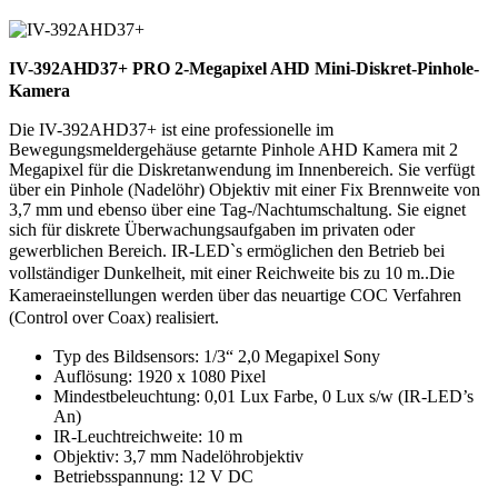
IV-392AHD37+ PRO 2-Megapixel AHD Mini-Diskret-Pinhole-
Kamera
Die IV-392AHD37+ ist eine professionelle im
Bewegungsmeldergehäuse getarnte Pinhole AHD Kamera mit 2
Megapixel für die Diskretanwendung im Innenbereich. Sie verfügt
über ein Pinhole (Nadelöhr) Objektiv mit einer Fix Brennweite von
3,7 mm und ebenso über eine Tag-/Nachtumschaltung. Sie eignet
sich für diskrete Überwachungsaufgaben im privaten oder
gewerblichen Bereich.
IR-LED`s ermöglichen den Betrieb bei
vollständiger Dunkelheit, mit einer Reichweite bis zu 10 m.
.
Die
Kameraeinstellungen werden über das neuartige COC Verfahren
(Control over Coax) realisiert.
Typ des Bildsensors: 1/3“ 2,0 Megapixel Sony
Auflösung: 1920 x 1080 Pixel
Mindestbeleuchtung: 0,01 Lux Farbe, 0 Lux s/w (IR-LED’s
An)
IR-Leuchtreichweite: 10 m
Objektiv: 3,7 mm Nadelöhrobjektiv
Betriebsspannung: 12 V DC