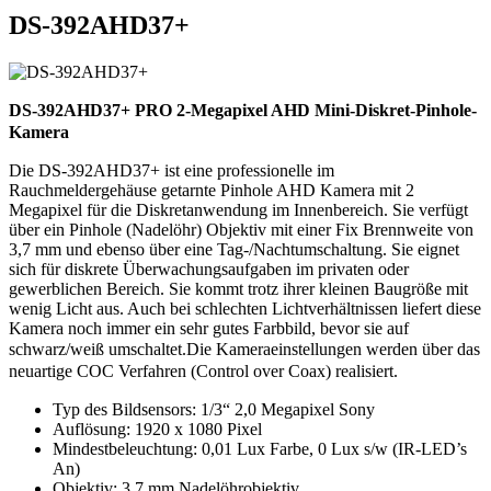
DS-392AHD37+
DS-392AHD37+ PRO 2-Megapixel AHD Mini-Diskret-Pinhole-
Kamera
Die DS-392AHD37+ ist eine professionelle im
Rauchmeldergehäuse getarnte Pinhole AHD Kamera mit 2
Megapixel für die Diskretanwendung im Innenbereich. Sie verfügt
über ein Pinhole (Nadelöhr) Objektiv mit einer Fix Brennweite von
3,7 mm und ebenso über eine Tag-/Nachtumschaltung. Sie eignet
sich für diskrete Überwachungsaufgaben im privaten oder
gewerblichen Bereich. Sie kommt trotz ihrer kleinen Baugröße mit
wenig Licht aus. Auch bei schlechten Lichtverhältnissen liefert diese
Kamera noch immer ein sehr gutes Farbbild, bevor sie auf
schwarz/weiß umschaltet.
Die Kameraeinstellungen werden über das
neuartige COC Verfahren (Control over Coax) realisiert.
Typ des Bildsensors: 1/3“ 2,0 Megapixel Sony
Auflösung: 1920 x 1080 Pixel
Mindestbeleuchtung: 0,01 Lux Farbe, 0 Lux s/w (IR-LED’s
An)
Objektiv: 3,7 mm Nadelöhrobjektiv